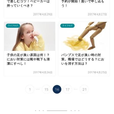
で楽しむコツ！ベビーカーは
予約が開始！急いで申し込も
持っていくべき？
う！
2017年4月29日
2017年4月27日
ライフログ
ライフログ
子供の足が臭い原因は何！？
パンプスで足が臭い時の対
におい対策には靴や靴下も清
策。職場ではどうする？にお
潔にすべし！
いを消す方法は？
2017年4月26日
2017年4月25日
...
...
1
15
16
17
21