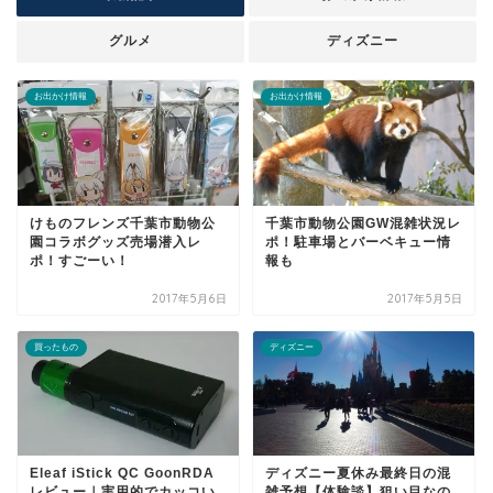
グルメ
ディズニー
お出かけ情報
お出かけ情報
けものフレンズ千葉市動物公
千葉市動物公園GW混雑状況レ
園コラボグッズ売場潜入レ
ポ！駐車場とバーベキュー情
ポ！すごーい！
報も
2017年5月6日
2017年5月5日
買ったもの
ディズニー
Eleaf iStick QC GoonRDA
ディズニー夏休み最終日の混
レビュー｜実用的でカッコい
雑予想【体験談】狙い目なの