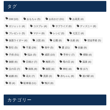
タグ
GW
(10)
おもちゃ
(5)
お出かけ
(31)
お花見
(4)
ガジェット
(4)
コスプレ
(4)
サプライズ
(6)
ディズニー
(8)
プレゼント
(5)
マナー
(9)
レシピ
(3)
七五三
(4)
仮面ライダー
(4)
入院
(8)
公園
(8)
出産
(8)
切迫早産
(5)
割引
(5)
千葉
(29)
喪中
(5)
夏
(21)
妊娠
(9)
子供
(51)
悩み
(5)
成田
(10)
手作り
(7)
掃除
(4)
旅館
(6)
日焼け
(7)
梅雨
(7)
母の日
(4)
温泉
(4)
父の日
(7)
病気
(8)
病院
(4)
神社
(4)
祭
(17)
結婚
(6)
花火
(7)
茂原
(3)
赤ちゃん
(8)
道の駅
(4)
雨
(4)
駐車場
(11)
鴨川
(9)
カテゴリー