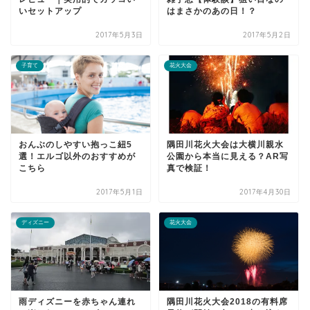
いセットアップ
はまさかのあの日！？
2017年5月3日
2017年5月2日
子育て
花火大会
おんぶのしやすい抱っこ紐5
隅田川花火大会は大横川親水
選！エルゴ以外のおすすめが
公園から本当に見える？AR写
こちら
真で検証！
2017年5月1日
2017年4月30日
ディズニー
花火大会
雨ディズニーを赤ちゃん連れ
隅田川花火大会2018の有料席