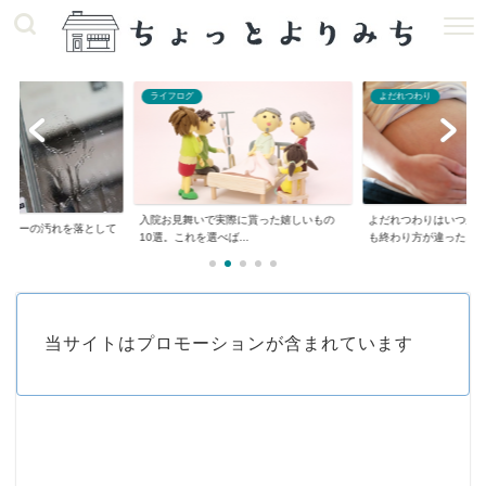
ライフログ
よだれつわり
入院お見舞いで実際に貰った嬉しいもの
よだれつわりはいつから
プレーの汚れを落として
10選。これを選べば...
も終わり方が違った...
当サイトはプロモーションが含まれています