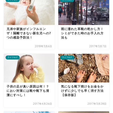
兄弟や家族がインフルエン
雨に濡れた革靴の乾かし方！
ザ！隔離できない新生児への7
シミができた時のお手入れ方
つの感染予防法！
法も
2018年3月6日
2017年3月7日
ライフログ
ライフログ
子供の足が臭い原因は何！？
気になる靴下焼けをお金をか
におい対策には靴や靴下も清
けずに少しでも早く消す方法
潔にすべし！
【保存版】
2017年4月26日
2017年3月28日