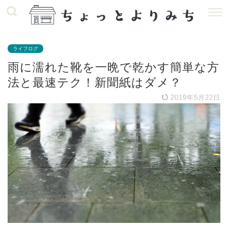
ライフログ
雨に濡れた靴を一晩で乾かす簡単な方
法と最速テク！新聞紙はダメ？
2019年5月22日