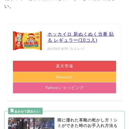
い。
ホッカイロ 新ぬくぬく当番 貼
る レギュラー(10コ入)
posted with
カエレバ
楽天市場
Amazon
Yahooショッピング
雨に濡れた革靴の乾かし方！シ
ミができた時のお手入れ方法も