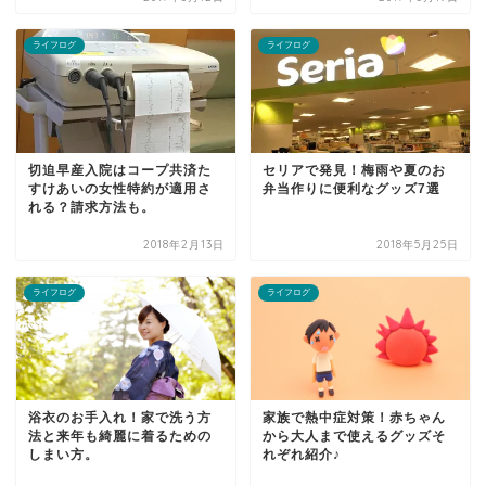
ライフログ
ライフログ
切迫早産入院はコープ共済た
セリアで発見！梅雨や夏のお
すけあいの女性特約が適用さ
弁当作りに便利なグッズ7選
れる？請求方法も。
2018年2月13日
2018年5月25日
ライフログ
ライフログ
浴衣のお手入れ！家で洗う方
家族で熱中症対策！赤ちゃん
法と来年も綺麗に着るための
から大人まで使えるグッズそ
しまい方。
れぞれ紹介♪