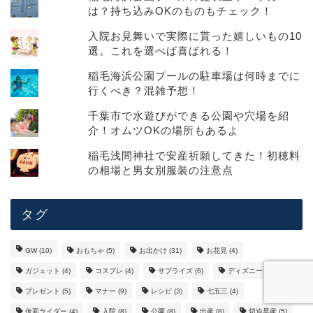
は？持ち込みOKのものもチェック！
入院お見舞いで実際に貰った嬉しいもの10
選。これを選べば喜ばれる！
稲毛海浜公園プールの駐車場は何時までに
行くべき？混雑予想！
千葉市で水遊びができる公園や穴場を紹
介！オムツOKの場所もあるよ
稲毛浅間神社で安産祈願してきた！初穂料
の相場と男女別服装の注意点
タグ
GW
(10)
おもちゃ
(5)
お出かけ
(31)
お花見
(4)
ガジェット
(4)
コスプレ
(4)
サプライズ
(6)
ディズニー
(8)
プレゼント
(5)
マナー
(9)
レシピ
(3)
七五三
(4)
仮面ライダー
(4)
入院
(8)
公園
(8)
出産
(8)
切迫早産
(5)