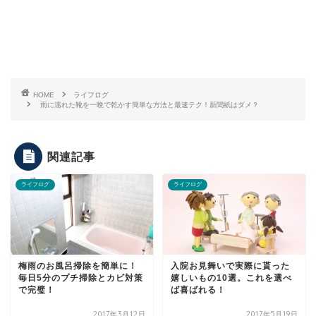
HOME
ライフログ
雨に濡れた靴を一晩で乾かす簡単な方法と最速テク！新聞紙はダメ？
関連記事
ライフログ
ライフログ
梅雨のお風呂掃除を簡単に！
入院お見舞いで実際に貰った
毎日5分のプチ掃除とカビ対策
嬉しいもの10選。これを選べ
で完璧！
ば喜ばれる！
2017年3月12日
2017年5月19日