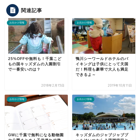
関連記事
お出かけ情報
お出かけ情報
25%OFFや無料も！千葉こど
鴨川シーワールドホテルのバ
もの国キッズダムの入園割引
イキングは子供にとって天国
で一番安いのは？
だ！料理も豪華で大人も満足
できるよ～
2018年2月15日
2019年10月11日
お出かけ情報
お出かけ情報
GWに千葉で無料になる動物園
キッズダムのジャブジャブプ