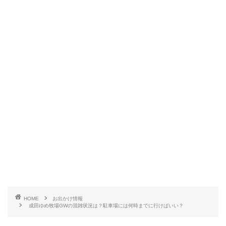
HOME
お出かけ情報
成田ゆめ牧場GWの混雑状況は？駐車場には何時までに行けばいい？