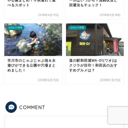
や公園まとめ！子供連れで遊
ールはいつから？混雑状況と
べるスポット
回避法もチェック！
2018年4月15日
2018年5月18日
お出かけ情報
お出かけ情報
市川市のじゃぶじゃぶ池＆水
道の駅和田浦WA·O!(ワオ)は
遊びができる公園や穴場まと
クジラが目印！和田浜のおす
めました！
すめグルメは？
2018年6月13日
2018年1月15日
COMMENT