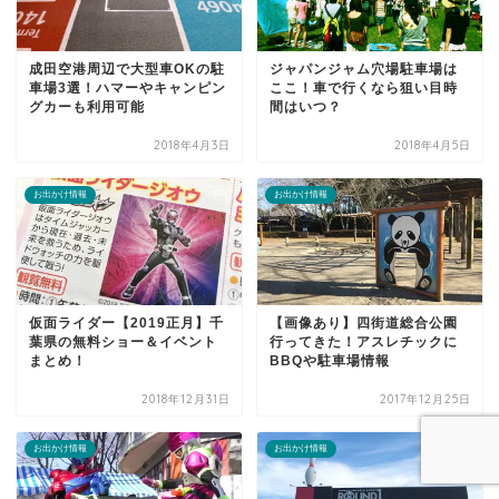
成田空港周辺で大型車OKの駐
ジャパンジャム穴場駐車場は
車場3選！ハマーやキャンピン
ここ！車で行くなら狙い目時
グカーも利用可能
間はいつ？
2018年4月3日
2018年4月5日
お出かけ情報
お出かけ情報
仮面ライダー【2019正月】千
【画像あり】四街道総合公園
葉県の無料ショー＆イベント
行ってきた！アスレチックに
まとめ！
BBQや駐車場情報
2018年12月31日
2017年12月25日
お出かけ情報
お出かけ情報