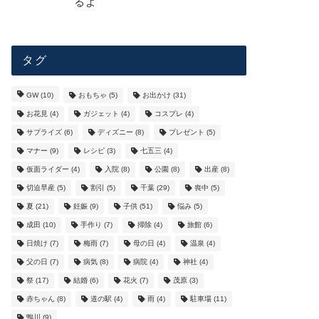
るよ
タグ
GW
(10)
おもちゃ
(5)
お出かけ
(31)
お花見
(4)
ガジェット
(4)
コスプレ
(4)
サプライズ
(6)
ディズニー
(8)
プレゼント
(5)
マナー
(9)
レシピ
(3)
七五三
(4)
仮面ライダー
(4)
入院
(8)
公園
(8)
出産
(8)
切迫早産
(5)
割引
(5)
千葉
(29)
喪中
(5)
夏
(21)
妊娠
(9)
子供
(51)
悩み
(5)
成田
(10)
手作り
(7)
掃除
(4)
旅館
(6)
日焼け
(7)
梅雨
(7)
母の日
(4)
温泉
(4)
父の日
(7)
病気
(8)
病院
(4)
神社
(4)
祭
(17)
結婚
(6)
花火
(7)
茂原
(3)
赤ちゃん
(8)
道の駅
(4)
雨
(4)
駐車場
(11)
鴨川
(9)