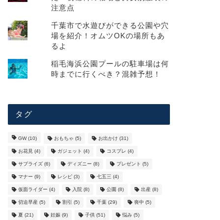
注意点
千葉市で水遊びができる公園や穴
場を紹介！オムツOKの場所もあ
るよ
稲毛海浜公園プールの駐車場は何
時までに行くべき？混雑予想！
タグ
GW
(10)
おもちゃ
(5)
お出かけ
(31)
お花見
(4)
ガジェット
(4)
コスプレ
(4)
サプライズ
(6)
ディズニー
(8)
プレゼント
(5)
マナー
(9)
レシピ
(3)
七五三
(4)
仮面ライダー
(4)
入院
(8)
公園
(8)
出産
(8)
切迫早産
(5)
割引
(5)
千葉
(29)
喪中
(5)
夏
(21)
妊娠
(9)
子供
(51)
悩み
(5)