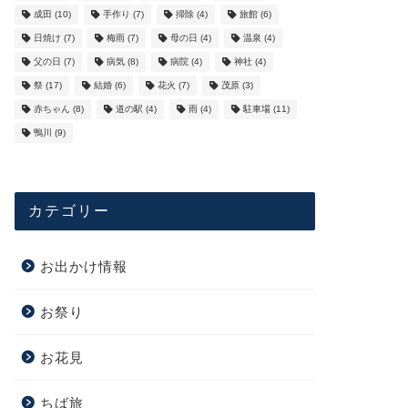
成田
(10)
手作り
(7)
掃除
(4)
旅館
(6)
日焼け
(7)
梅雨
(7)
母の日
(4)
温泉
(4)
父の日
(7)
病気
(8)
病院
(4)
神社
(4)
祭
(17)
結婚
(6)
花火
(7)
茂原
(3)
赤ちゃん
(8)
道の駅
(4)
雨
(4)
駐車場
(11)
鴨川
(9)
カテゴリー
お出かけ情報
お祭り
お花見
ちば旅