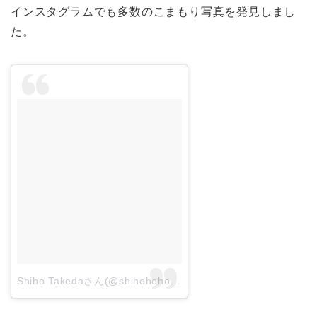
インスタグラムでも多数のこまもり写真を発見しまし
た。
Shiho Takedaさん(@shihohohon)がシェアした投稿
–
2016 6