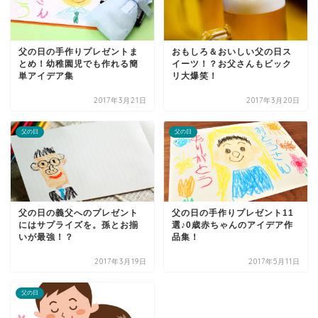
父の日の手作りプレゼントま
おもしろ＆おいしい父の日ス
とめ！幼稚園児でも作れる簡
イーツ！？お父さんもビック
単アイデア集
リ大爆笑！
2017年3月21日
2017年3月20日
父の日
父の日
父の日の義父へのプレゼント
父の日の手作りプレゼント11
にはサプライズを。孫とお揃
選♪0歳赤ちゃんのアイデア作
いが最強！？
品集！
2017年3月19日
2017年5月11日
父の日