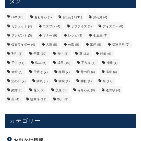
タグ
GW
(10)
おもちゃ
(5)
お出かけ
(31)
お花見
(4)
ガジェット
(4)
コスプレ
(4)
サプライズ
(6)
ディズニー
(8)
プレゼント
(5)
マナー
(9)
レシピ
(3)
七五三
(4)
仮面ライダー
(4)
入院
(8)
公園
(8)
出産
(8)
切迫早産
(5)
割引
(5)
千葉
(29)
喪中
(5)
夏
(21)
妊娠
(9)
子供
(51)
悩み
(5)
成田
(10)
手作り
(7)
掃除
(4)
旅館
(6)
日焼け
(7)
梅雨
(7)
母の日
(4)
温泉
(4)
父の日
(7)
病気
(8)
病院
(4)
神社
(4)
祭
(17)
結婚
(6)
花火
(7)
茂原
(3)
赤ちゃん
(8)
道の駅
(4)
雨
(4)
駐車場
(11)
鴨川
(9)
カテゴリー
お出かけ情報