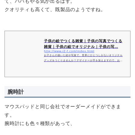
て、パパもやる気が出るはず。
クオリティも高くて、既製品のようですね。
子供の絵でつくる雑貨｜子供の写真でつくる
雑貨｜子供の絵でオリジナル｜子供の写...
http://www.r2-f.com/index.html
お子さんの描いた絵や写真で、世界にひとつしかないオリジナル
グッズをつくりませんか？デザイナーが手を加えますので、お店
に並ぶ雑貨のようなデザインでグッズづくりができますよ♪
腕時計
マウスパッドと同じ会社でオーダーメイドができま
す。
腕時計にも色々種類があって、