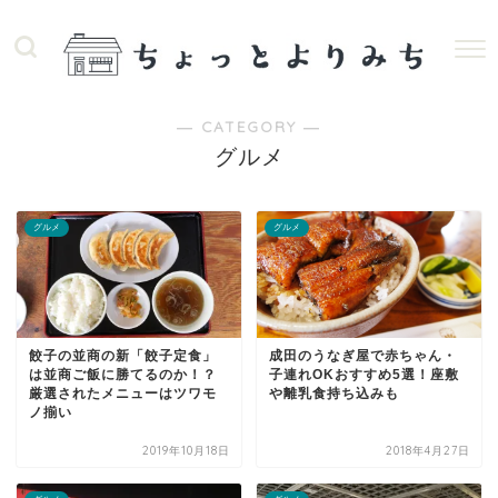
― CATEGORY ―
グルメ
グルメ
グルメ
餃子の並商の新「餃子定食」
成田のうなぎ屋で赤ちゃん・
は並商ご飯に勝てるのか！？
子連れOKおすすめ5選！座敷
厳選されたメニューはツワモ
や離乳食持ち込みも
ノ揃い
2019年10月18日
2018年4月27日