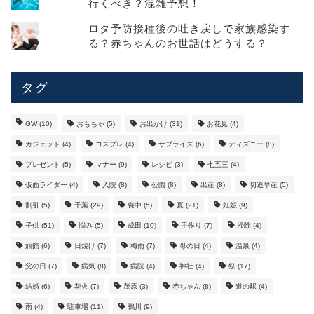
行くべき？混雑予想！
ロタ予防接種後の吐き戻しで家族感染す
る？赤ちゃんのお世話はどうする？
タグ
GW
(10)
おもちゃ
(5)
お出かけ
(31)
お花見
(4)
ガジェット
(4)
コスプレ
(4)
サプライズ
(6)
ディズニー
(8)
プレゼント
(5)
マナー
(9)
レシピ
(3)
七五三
(4)
仮面ライダー
(4)
入院
(8)
公園
(8)
出産
(8)
切迫早産
(5)
割引
(5)
千葉
(29)
喪中
(5)
夏
(21)
妊娠
(9)
子供
(51)
悩み
(5)
成田
(10)
手作り
(7)
掃除
(4)
旅館
(6)
日焼け
(7)
梅雨
(7)
母の日
(4)
温泉
(4)
父の日
(7)
病気
(8)
病院
(4)
神社
(4)
祭
(17)
結婚
(6)
花火
(7)
茂原
(3)
赤ちゃん
(8)
道の駅
(4)
雨
(4)
駐車場
(11)
鴨川
(9)