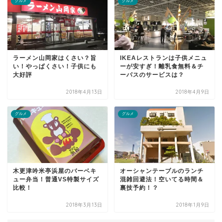
グルメ
グルメ
ラーメン山岡家はくさい？旨
IKEAレストランは子供メニュ
い！やっぱくさい！子供にも
ーが安すぎ！離乳食無料＆チ
大好評
ーパスのサービスは？
2018年4月13日
2018年4月9日
グルメ
グルメ
木更津吟米亭浜屋のバーベキ
オーシャンテーブルのランチ
ュー弁当！普通VS特製サイズ
混雑回避法！空いてる時間＆
比較！
裏技予約！？
2018年3月13日
2018年1月9日