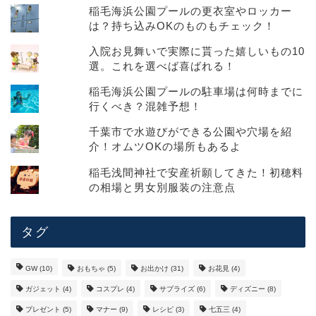
稲毛海浜公園プールの更衣室やロッカー
は？持ち込みOKのものもチェック！
入院お見舞いで実際に貰った嬉しいもの10
選。これを選べば喜ばれる！
稲毛海浜公園プールの駐車場は何時までに
行くべき？混雑予想！
千葉市で水遊びができる公園や穴場を紹
介！オムツOKの場所もあるよ
稲毛浅間神社で安産祈願してきた！初穂料
の相場と男女別服装の注意点
タグ
GW
(10)
おもちゃ
(5)
お出かけ
(31)
お花見
(4)
ガジェット
(4)
コスプレ
(4)
サプライズ
(6)
ディズニー
(8)
プレゼント
(5)
マナー
(9)
レシピ
(3)
七五三
(4)