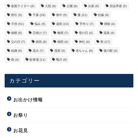
仮面ライダー
(4)
入院
(8)
公園
(8)
出産
(8)
切迫早産
(5)
割引
(5)
千葉
(29)
喪中
(5)
夏
(21)
妊娠
(9)
子供
(51)
悩み
(5)
成田
(10)
手作り
(7)
掃除
(4)
旅館
(6)
日焼け
(7)
梅雨
(7)
母の日
(4)
温泉
(4)
父の日
(7)
病気
(8)
病院
(4)
神社
(4)
祭
(17)
結婚
(6)
花火
(7)
茂原
(3)
赤ちゃん
(8)
道の駅
(4)
雨
(4)
駐車場
(11)
鴨川
(9)
カテゴリー
お出かけ情報
お祭り
お花見